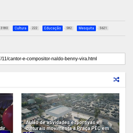
Cultura
Educação
Mesquita
3180
222
582
5621
Aulão de atividades esportivas e
dir
culturais movimenta a Praça PEC em