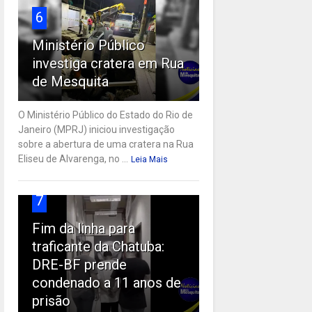
6
Ministério Público
investiga cratera em Rua
de Mesquita
O Ministério Público do Estado do Rio de
Janeiro (MPRJ) iniciou investigação
sobre a abertura de uma cratera na Rua
Eliseu de Alvarenga, no ...
Leia Mais
7
Fim da linha para
traficante da Chatuba:
DRE-BF prende
condenado a 11 anos de
prisão