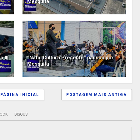
Mesquita
 III
“Natal Cultura Presente” passou por
Mesquita
PÁGINA INICIAL
POSTAGEM MAIS ANTIGA
BOOK
DISQUS