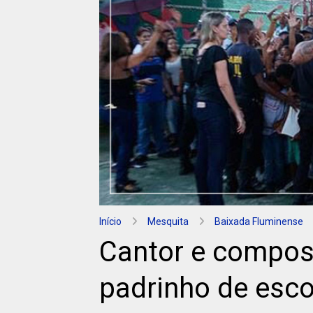
Início
Mesquita
Baixada Fluminense
Cantor e composi
padrinho de esc