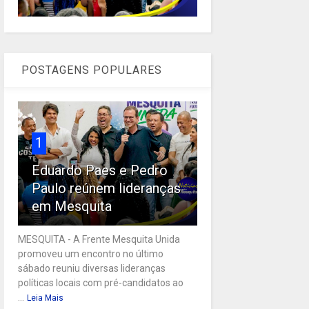
POSTAGENS POPULARES
1
Eduardo Paes e Pedro
Paulo reúnem lideranças
em Mesquita
MESQUITA - A Frente Mesquita Unida
promoveu um encontro no último
sábado reuniu diversas lideranças
políticas locais com pré-candidatos ao
...
Leia Mais