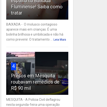
espalha na Baixada
Fluminense! Saiba como
tratar
BAIXADA - O molusco contagioso
aparece mais em crianças. É uma
bolinha brilhosa e umbilicada e não há
como prevenir. O tratamento ...
Leia Mais
4
Presos em Mesquita
roubavam remédios de
R$ 90 mil
MESQUITA - A Polícia Civil deflagrou
nesta segunda-feira uma operação