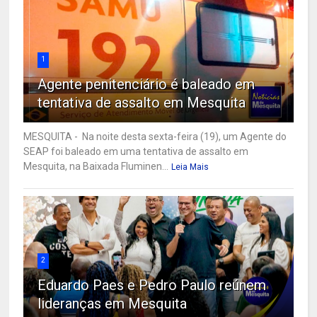
1
Agente penitenciário é baleado em
tentativa de assalto em Mesquita
MESQUITA - Na noite desta sexta-feira (19), um Agente do
SEAP foi baleado em uma tentativa de assalto em
Mesquita, na Baixada Fluminen...
Leia Mais
2
Eduardo Paes e Pedro Paulo reúnem
lideranças em Mesquita