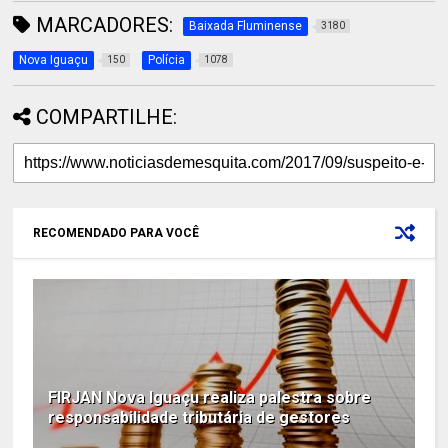
MARCADORES:
Baixada Fluminense
3180
Nova Iguaçu
Polícia
150
1078
COMPARTILHE:
RECOMENDADO PARA VOCÊ
FIRJAN Nova Iguaçu realiza palestra sobre
responsabilidade tributária de gestores