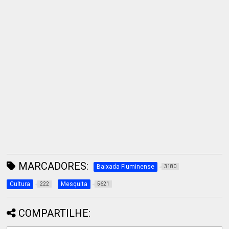
MARCADORES:
Baixada Fluminense
3180
Cultura
Mesquita
222
5621
COMPARTILHE: