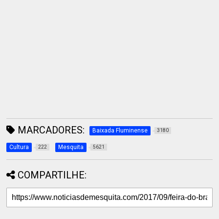
MARCADORES:
Baixada Fluminense
3180
Cultura
Mesquita
222
5621
COMPARTILHE: