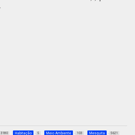
.
Habitação
Meio Ambiente
Mesquita
3180
5
103
5621