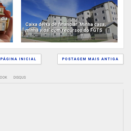
 dia
Caixa deixa de financiar ‘Minha casa,
minha vida’ com recursos do FGTS
PÁGINA INICIAL
POSTAGEM MAIS ANTIGA
BOOK
DISQUS