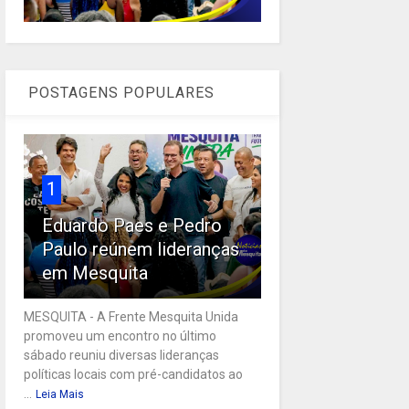
POSTAGENS POPULARES
1
Eduardo Paes e Pedro
Paulo reúnem lideranças
em Mesquita
MESQUITA - A Frente Mesquita Unida
promoveu um encontro no último
sábado reuniu diversas lideranças
políticas locais com pré-candidatos ao
...
Leia Mais