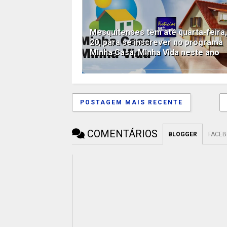
Mesquitenses têm até quarta-feira,
20, para se inscrever no programa
Minha Casa, Minha Vida neste ano
POSTAGEM MAIS RECENTE
COMENTÁRIOS
BLOGGER
FACE