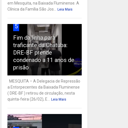
em Mesquita, na Baixada Fluminense. A
Clínica da Família São Jos...
Leia Mais
5
Fim da linha para
traficante da Chatuba:
DRE-BF prende
condenado a 11 anos de
prisão
MESQUITA – A Delegacia de Repressão
a Entorpecentes da Baixada Fluminense
( DRE-BF ) retirou de circulação, nesta
quinta-feira (26/02), E...
Leia Mais