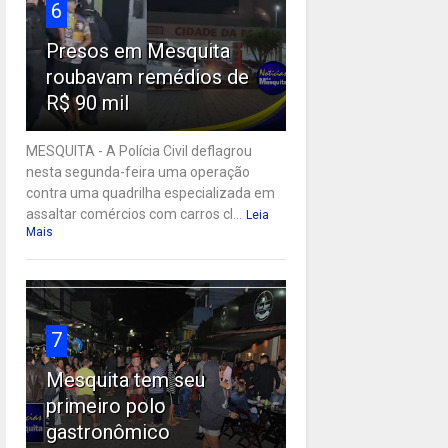
6
Presos em Mesquita
roubavam remédios de
R$ 90 mil
MESQUITA - A Polícia Civil deflagrou
nesta segunda-feira uma operação
contra uma quadrilha especializada em
assaltar comércios com carros cl...
Leia
Mais
7
Mesquita tem seu
primeiro polo
gastronômico