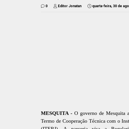
0
Editor Jonatan
quarta-feira, 30 de ag
MESQUITA -
O governo de Mesquita as
Termo de Cooperação Técnica com o Insti
(ITERJ). A parceria visa a Regulari