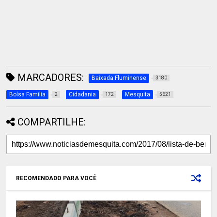
MARCADORES:
Baixada Fluminense
3180
Bolsa Familia
Cidadania
Mesquita
2
172
5621
COMPARTILHE:
RECOMENDADO PARA VOCÊ