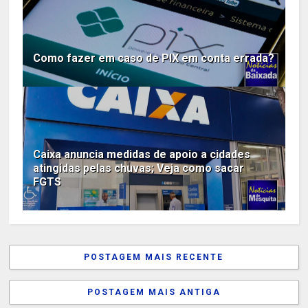
Como fazer em caso de PIX em conta errada?
Caixa anuncia medidas de apoio a cidades
atingidas pelas chuvas; Veja como sacar
FGTS
POSTAGEM MAIS RECENTE
POSTAGEM MAIS ANTIGA