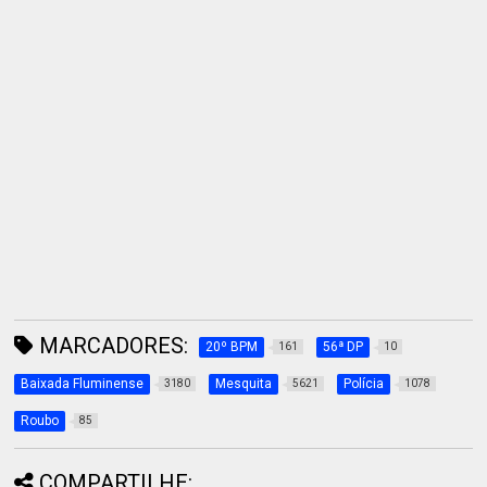
MARCADORES:
20º BPM
56ª DP
161
10
Baixada Fluminense
Mesquita
Polícia
3180
5621
1078
Roubo
85
COMPARTILHE: