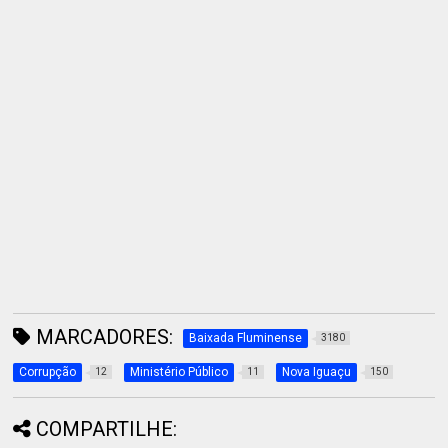
MARCADORES:
Baixada Fluminense
3180
Corrupção
Ministério Público
Nova Iguaçu
12
11
150
COMPARTILHE: