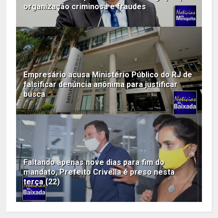
organização criminosa e fraudes
Empresário acusa Ministério Público do RJ de
falsificar denúncia anônima para justificar
busca
Faltando apenas nove dias para fim do
mandato, Prefeito Crivella é preso nesta
terça (22)