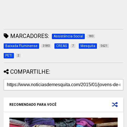
MARCADORES:
Assistência Social
183
Baixada Fluminense
CREAS
Mesquita
3180
7
5621
PETI
2
COMPARTILHE:
RECOMENDADO PARA VOCÊ