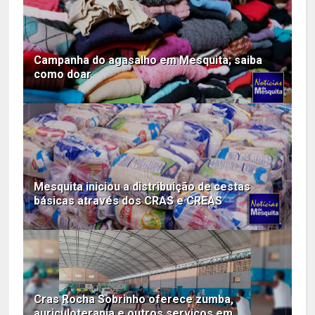
Campanha do agasalho em Mesquita; saiba
como doar
Mesquita iniciou a distribuição de cestas
básicas através dos CRAS e CREAS
Cras Rocha Sobrinho oferece zumba,
auriculoterapia e outros serviços em