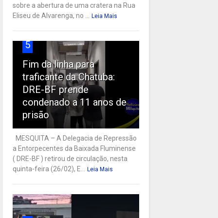
sobre a abertura de uma cratera na Rua
Eliseu de Alvarenga, no ...
Leia Mais
5
Fim da linha para
traficante da Chatuba:
DRE-BF prende
condenado a 11 anos de
prisão
MESQUITA – A Delegacia de Repressão
a Entorpecentes da Baixada Fluminense
( DRE-BF ) retirou de circulação, nesta
quinta-feira (26/02), E...
Leia Mais