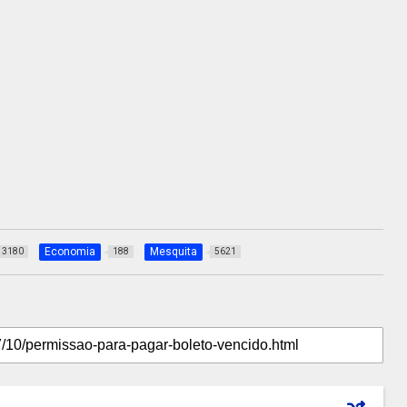
Economia
Mesquita
3180
188
5621