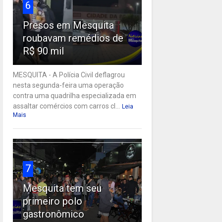
6
Presos em Mesquita
roubavam remédios de
R$ 90 mil
MESQUITA - A Polícia Civil deflagrou
nesta segunda-feira uma operação
contra uma quadrilha especializada em
assaltar comércios com carros cl...
Leia
Mais
7
Mesquita tem seu
primeiro polo
gastronômico