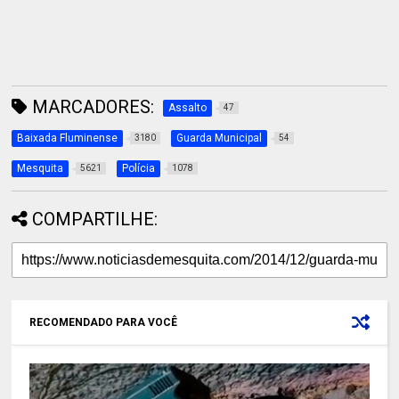
MARCADORES:
Assalto
47
Baixada Fluminense
Guarda Municipal
3180
54
Mesquita
Polícia
5621
1078
COMPARTILHE:
RECOMENDADO PARA VOCÊ